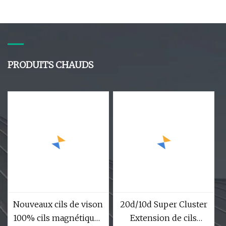
vendus. Le fournisseur
d'usine fausse fourrure
vend de nouveaux cils
soie ventilateur
magnétiques doux
synthétique réel 3D
bigoudi magnétique
cils de vison marque
PRODUITS CHAUDS
privée cils fée cluster
cils
Nouveaux cils de vison
20d/10d Super Cluster
100% cils magnétiques
Extension de cils