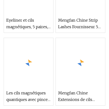
Eyeliner et cils
Mengfan Chine Strip
magnétiques, 5 paires,
Lashes Fournisseur 5
avec cils réutilisables,
paires 7 paires Pack 3D
vente en gros
Faux Vison Cils
magnétiques et kit
d'eye-liner
magnétique Aimant
Faux Cils Fée Cluster
Cils
Les cils magnétiques
Mengfan Chine
quantiques avec pince à
Extensions de cils
épiler sont les plus
bruns échantillon