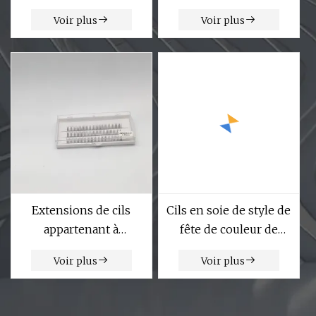
cheveux naturels Faux
naturel 3D Volume
Voir plus
Voir plus
cils 3D Faux cils
russe Faux cils cils cils
moelleux Faux cils
Bunche cils
individuels maquillage
Extensions de cils
Cils en soie de style de
appartenant à
fête de couleur de
Mengfan Black Chine
vison 3D de nouveau
Voir plus
Voir plus
Fabricant de cils
style de 15 mm
vaporeux Cils 15