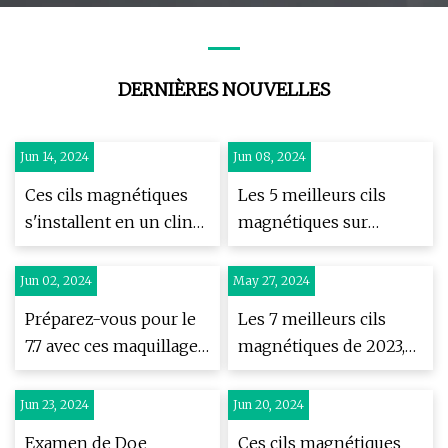
DERNIÈRES NOUVELLES
Jun 14, 2024
Jun 08, 2024
Ces cils magnétiques
Les 5 meilleurs cils
s'installent en un clin
magnétiques sur
d'œil
Amazon
Jun 02, 2024
May 27, 2024
Préparez-vous pour le
Les 7 meilleurs cils
7.7 avec ces maquillages
magnétiques de 2023,
locaux favoris • l!fe •
testés et évalués
The Philippine Star
Jun 23, 2024
Jun 20, 2024
Examen de Doe
Ces cils magnétiques