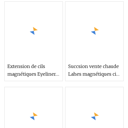
de vison 3D Cils
réutilisables cils
magnétiques 5 aimants
magnétiques 12
Vison ou cils
magnétiques
synthétiques Cils de
soie
Extension de cils
Succsion vente chaude
magnétiques Eyeliner
Lahes magnétiques cils
magnétique cils
à bande complète
adhésifs magiques
Eyeliner