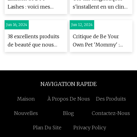
Lashes : voici mes
s'installent en un clin
pensées honnêtes
d'œil
Jun 16, 2024
Jun 12, 2024
38 excellents produits
Critique de Be Your
de beauté que nous
Own Pet 'Mommy' :
avons trouvés en
posture rock'n'roll
vérifiant les avis
NAVIGATION RAPIDE
Maison
À Propos De Nous
Des Produits
Nouvelles
Blog
Contactez-Nous
Plan Du Site
Privacy Policy